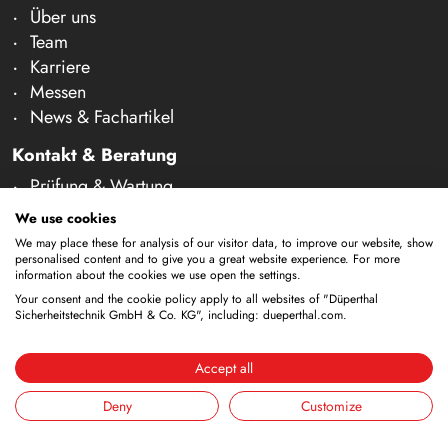
Über uns
Team
Karriere
Messen
News & Fachartikel
Kontakt & Beratung
Prüfung & Wartung
Beratung
We use cookies
Kontakt
We may place these for analysis of our visitor data, to improve our website, show
personalised content and to give you a great website experience. For more
Technische Änderungen vorbehalten. Alle Maße und
information about the cookies we use open the settings.
techn. Informationen sind ca. Angaben. Irrtum und
Your consent and the cookie policy apply to all websites of "Düperthal
Sicherheitstechnik GmbH & Co. KG", including: dueperthal.com.
Schreibfehler vorbehalten. Unser Angebot richtet sich
ausschließlich an Gewerbetreibende im Sinne des § 14
Accept all
BGB. Ein Verkauf an Privatpersonen findet nicht statt.
Durch die Nutzung dieser Website und eine etwaige
Deny
Customize
Bestellung bestätigen Sie, dass Sie als Unternehmer