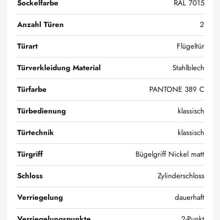
Sockelfarbe
RAL 7015
Anzahl Türen
2
Türart
Flügeltür
Türverkleidung Material
Stahlblech
Türfarbe
PANTONE 389 C
Türbedienung
klassisch
Türtechnik
klassisch
Türgriff
Bügelgriff Nickel matt
Schloss
Zylinderschloss
Verriegelung
dauerhaft
Verriegelungspunkte
2-Punkt