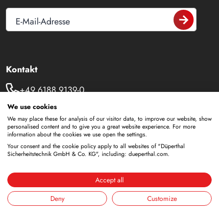
E-Mail-Adresse
Kontakt
+49 6188 9139-0
We use cookies
info@dueperthal.com
We may place these for analysis of our visitor data, to improve our website, show
personalised content and to give you a great website experience. For more
Frankenstraße 3
information about the cookies we use open the settings.
63791 Karlstein
Your consent and the cookie policy apply to all websites of "Düperthal
Sicherheitstechnik GmbH & Co. KG", including: dueperthal.com.
Deutschland
Social Media
Accept all
LinkedIn
Deny
Customize