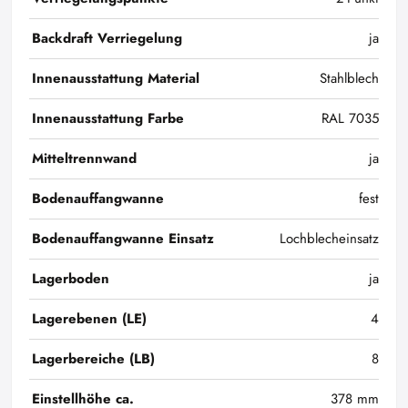
Backdraft Verriegelung
ja
Innenausstattung Material
Stahlblech
Innenausstattung Farbe
RAL 7035
Mitteltrennwand
ja
Bodenauffangwanne
fest
Bodenauffangwanne Einsatz
Lochblecheinsatz
Lagerboden
ja
Lagerebenen (LE)
4
Lagerbereiche (LB)
8
Einstellhöhe ca.
378 mm