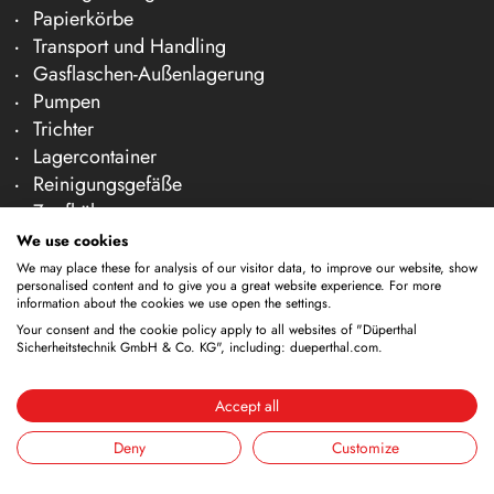
Papierkörbe
Transport und Handling
Gasflaschen-Außenlagerung
Pumpen
Trichter
Lagercontainer
Reinigungsgefäße
Zapfhähne
We use cookies
Unternehmen
We may place these for analysis of our visitor data, to improve our website, show
personalised content and to give you a great website experience. For more
Über uns
information about the cookies we use open the settings.
Team
Your consent and the cookie policy apply to all websites of "Düperthal
Karriere
Sicherheitstechnik GmbH & Co. KG", including: dueperthal.com.
Messen
News & Fachartikel
Accept all
Kontakt & Beratung
Deny
Customize
Prüfung & Wartung