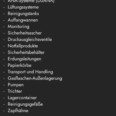
ANA-Systeme (DÜANA)
Lüftungssysteme
Reinigungstanks
Auffangwannen
Monitoring
Sicherheitsascher
Druckausgleichsventile
Notfallprodukte
Sicherheitsbehälter
Erdungsleitungen
Papierkörbe
Transport und Handling
Gasflaschen-Außenlagerung
Pumpen
Trichter
Lagercontainer
Reinigungsgefäße
Zapfhähne