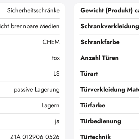
Sicherheitsschränke
Gewicht (Produkt) c
icht brennbare Medien
Schrankverkleidung
CHEM
Schrankfarbe
tox
Anzahl Türen
LS
Türart
passive Lagerung
Türverkleidung Mate
Lagern
Türfarbe
ja
Türbedienung
Z1A 012906 0526
Türtechnik