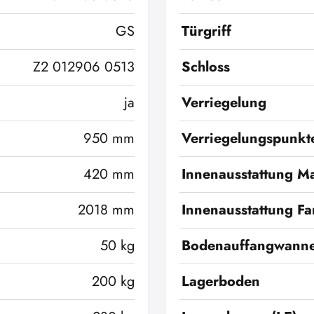
GS
Türgriff
Z2 012906 0513
Schloss
ja
Verriegelung
950 mm
Verriegelungspunkt
420 mm
Innenausstattung Ma
2018 mm
Innenausstattung Fa
50 kg
Bodenauffangwann
200 kg
Lagerboden