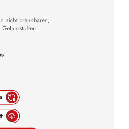
n nicht brennbaren,
 Gefahrstoffen.
us
e
t