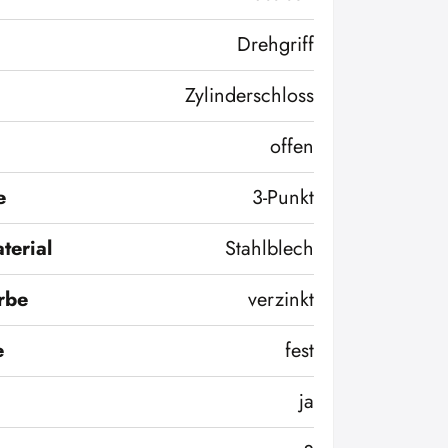
Drehgriff
Zylinderschloss
offen
e
3-Punkt
terial
Stahlblech
rbe
verzinkt
e
fest
ja