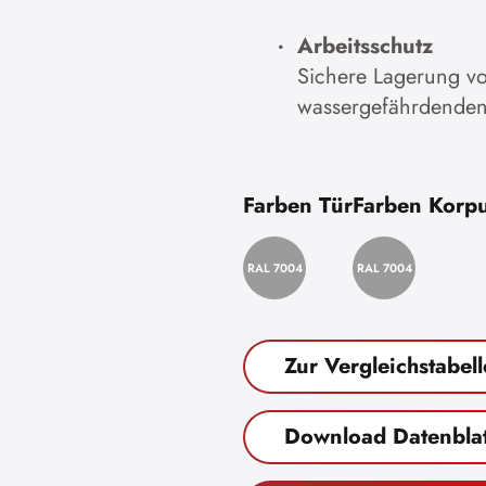
Arbeitsschutz
Sichere Lagerung vo
wassergefährdenden
Farben Tür
Farben Korp
RAL 7004
RAL 7004
Zur Vergleichstabell
Download Datenblat