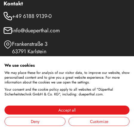
Kontakt
+49 6188 9139-0
info@dueperthal.com
Frankenstraße 3
63791 Karlstein
Deutschland
We use cookies
Social Media
We may place these for analysis of our visitor data, to improve our website, show
personalised content and to give you a great website experience. For more
LinkedIn
information about the cookies we use open the settings.
Your consent and the cookie policy apply to all websites of "Düperthal
Sicherheitstechnik GmbH & Co. KG", including: dueperthal.com.
Youtube
Accept all
Deny
Customize
Sicherheitsschränke
Lagerung von brennbaren Flüssigkeiten