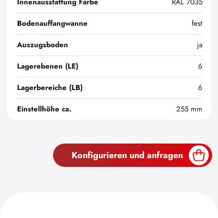
Innenausstattung Farbe
RAL 7035
Bodenauffangwanne
fest
Auszugsboden
ja
Lagerebenen (LE)
6
Lagerbereiche (LB)
6
Einstellhöhe ca.
255 mm
Konfigurieren und anfragen