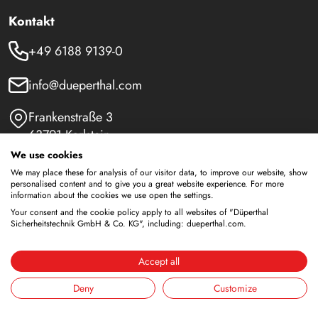
Kontakt
+49 6188 9139-0
info@dueperthal.com
Frankenstraße 3
63791 Karlstein
Deutschland
We use cookies
We may place these for analysis of our visitor data, to improve our website, show
Social Media
personalised content and to give you a great website experience. For more
information about the cookies we use open the settings.
LinkedIn
Your consent and the cookie policy apply to all websites of "Düperthal
Sicherheitstechnik GmbH & Co. KG", including: dueperthal.com.
Youtube
Accept all
Deny
Customize
Sicherheitsschränke