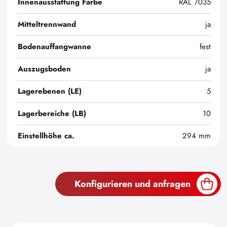
Innenausstattung Farbe
RAL 7035
Mitteltrennwand
ja
Bodenauffangwanne
fest
Auszugsboden
ja
Lagerebenen (LE)
5
Lagerbereiche (LB)
10
Einstellhöhe ca.
294 mm
Konfigurieren und anfragen