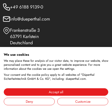
+49 6188 9139-0
info@dueperthal.com
Frankenstraße 3
63791 Karlstein
Deutschland
Social Media
We use cookies
We may place these for analysis of our visitor data, to improve our website, show
LinkedIn
personalised content and to give you a great website experience. For more
information about the cookies we use open the settings.
Youtube
Your consent and the cookie policy apply to all websites of "Düperthal
Sicherheitstechnik GmbH & Co. KG", including: dueperthal.com.
Accept all
Sicherheitsschränke
Deny
Customize
Lagerung von brennbaren Flüssigkeiten
Lagerung von Batterien