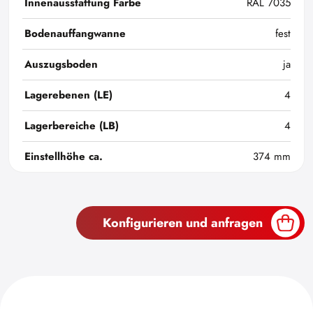
Innenausstattung Farbe
RAL 7035
Bodenauffangwanne
fest
Auszugsboden
ja
Lagerebenen (LE)
4
Lagerbereiche (LB)
4
Einstellhöhe ca.
374 mm
Konfigurieren und anfragen