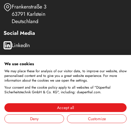
Frankenstraße 3
63791 Karlstein
Deutschland
Social Media
LinkedIn
Youtube
We use cookies
We may place these for analysis of our visitor data, to improve our website, show
personalised content and to give you a great website experience. For more
information about the cookies we use open the settings.
Sicherheitsschränke
Your consent and the cookie policy apply to all websites of "Düperthal
Lagerung von brennbaren Flüssigkeiten
Sicherheitstechnik GmbH & Co. KG", including: dueperthal.com.
Lagerung von Batterien
Lagerung zur Versorgung
Accept all
Lagerung von Druckgasflaschen
Deny
Customize
Lagerung mit integrierter Entsorgung
Gekühlte Lagerung