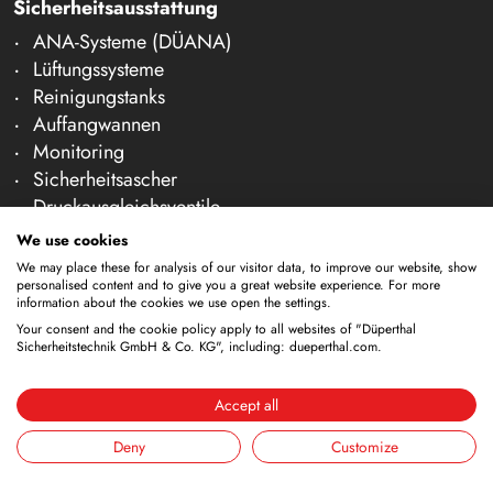
Sicherheitsausstattung
ANA-Systeme (DÜANA)
Lüftungssysteme
Reinigungstanks
Auffangwannen
Monitoring
Sicherheitsascher
Druckausgleichsventile
Notfallprodukte
We use cookies
Sicherheitsbehälter
We may place these for analysis of our visitor data, to improve our website, show
Erdungsleitungen
personalised content and to give you a great website experience. For more
information about the cookies we use open the settings.
Papierkörbe
Your consent and the cookie policy apply to all websites of "Düperthal
Transport und Handling
Sicherheitstechnik GmbH & Co. KG", including: dueperthal.com.
Gasflaschen-Außenlagerung
Pumpen
Accept all
Trichter
Deny
Customize
Lagercontainer
Reinigungsgefäße