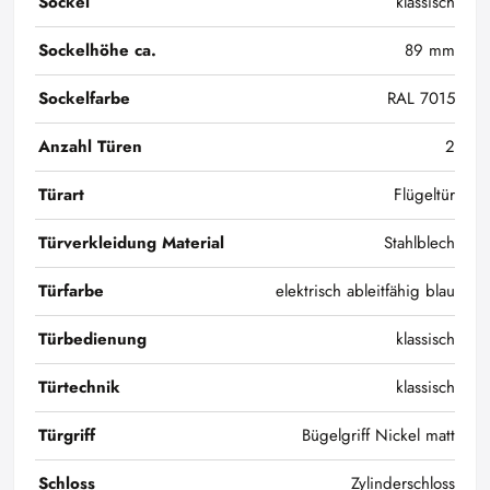
Sockel
klassisch
Sockelhöhe ca.
89 mm
Sockelfarbe
RAL 7015
Anzahl Türen
2
Türart
Flügeltür
Türverkleidung Material
Stahlblech
Türfarbe
elektrisch ableitfähig blau
Türbedienung
klassisch
Türtechnik
klassisch
Türgriff
Bügelgriff Nickel matt
Schloss
Zylinderschloss