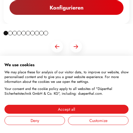
Konfigurieren
We use cookies
We may place these for analysis of our visitor data, to improve our website, show
personalised content and to give you a great website experience. For more
information about the cookies we use open the settings.
Your consent and the cookie policy apply to all websites of "Düperthal
Sicherheitstechnik GmbH & Co. KG", including: dueperthal.com.
Newsletter
Abonnieren Sie den kostenlosen Newsletter und
Accept all
verpassen Sie keine Neuigkeiten oder Aktionen.
Deny
Customize
E-Mail-Adresse