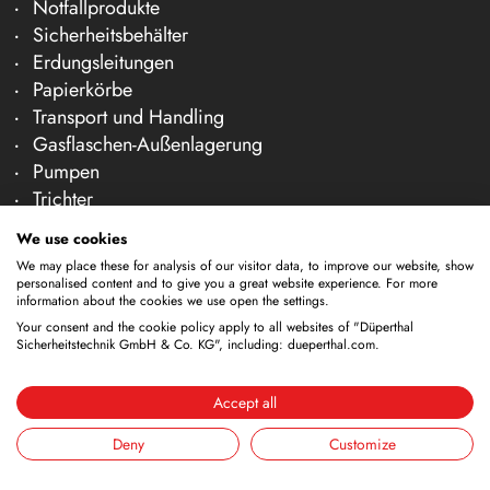
Notfallprodukte
Sicherheitsbehälter
Erdungsleitungen
Papierkörbe
Transport und Handling
Gasflaschen-Außenlagerung
Pumpen
Trichter
Lagercontainer
We use cookies
Reinigungsgefäße
We may place these for analysis of our visitor data, to improve our website, show
Zapfhähne
personalised content and to give you a great website experience. For more
information about the cookies we use open the settings.
Unternehmen
Your consent and the cookie policy apply to all websites of "Düperthal
Sicherheitstechnik GmbH & Co. KG", including: dueperthal.com.
Über uns
Team
Accept all
Karriere
Messen
Deny
Customize
News & Fachartikel