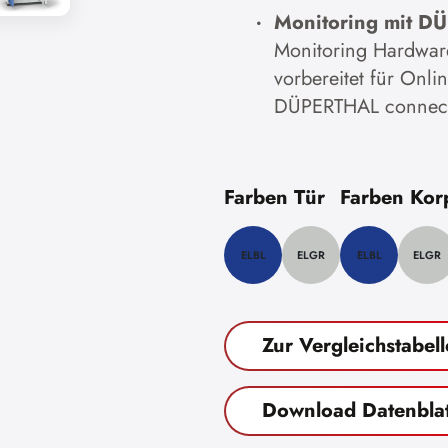
Monitoring mit D
Monitoring Hardwar
vorbereitet für Onl
DÜPERTHAL connect
Farben Tür
Farben Kor
ELBL
ELGR
ELBL
ELGR
Zur Vergleichstabell
Download Datenblat