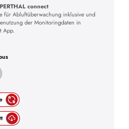
ÜPERTHAL connect
e für Abluftüberwachung inklusive und
inenutzung der Monitoringdaten in
 App.
pus
e
t