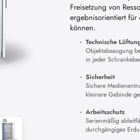
Freisetzung von Resso
ergebnisorientiert fu
können.
Technische Lüftun
Objektabsaugung bei
in jeder Schrankebe
Sicherheit
Sichere Medienentna
kleinere Gebinde g
Arbeitsschutz
Serienmäßig ableitf
durchgängiges Erd