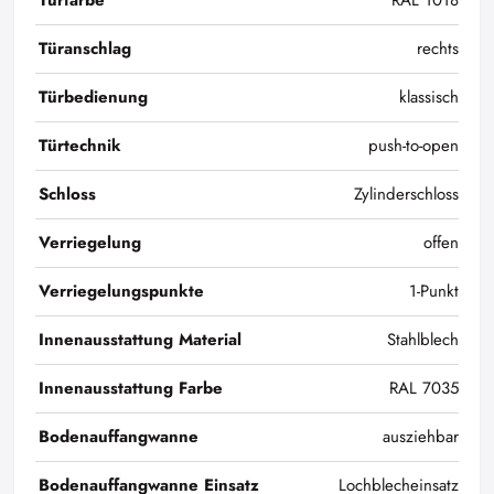
Türfarbe
RAL 1018
Türanschlag
rechts
Türbedienung
klassisch
Türtechnik
push-to-open
Schloss
Zylinderschloss
Verriegelung
offen
Verriegelungspunkte
1-Punkt
Innenausstattung Material
Stahlblech
Innenausstattung Farbe
RAL 7035
Bodenauffangwanne
ausziehbar
Bodenauffangwanne Einsatz
Lochblecheinsatz