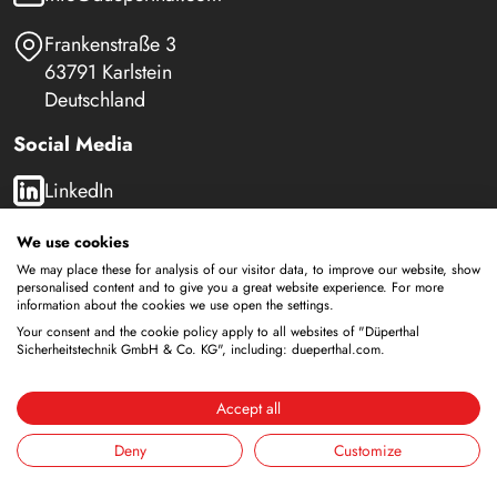
Frankenstraße 3
63791 Karlstein
Deutschland
Social Media
LinkedIn
Youtube
We use cookies
We may place these for analysis of our visitor data, to improve our website, show
personalised content and to give you a great website experience. For more
information about the cookies we use open the settings.
Sicherheitsschränke
Your consent and the cookie policy apply to all websites of "Düperthal
Sicherheitstechnik GmbH & Co. KG", including: dueperthal.com.
Lagerung von brennbaren Flüssigkeiten
Lagerung von Batterien
Accept all
Lagerung zur Versorgung
Lagerung von Druckgasflaschen
Deny
Customize
Lagerung mit integrierter Entsorgung