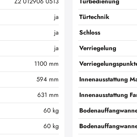
Z2 012906 0513
Türbedienung
ja
Türtechnik
ja
Schloss
ja
Verriegelung
1100 mm
Verriegelungspunkt
594 mm
Innenausstattung Ma
631 mm
Innenausstattung Fa
60 kg
Bodenauffangwann
60 kg
Bodenauffangwanne