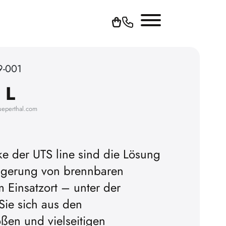
9-001
 L
ueperthal.com
ke der UTS line sind die Lösung
 Lagerung von brennbaren
Um YouTube-Videos abspie
am Einsatzort – unter der
können, müssen Sie vorher d
 Sie sich aus den
Cookies akzeptieren.
ßen und vielseitigen