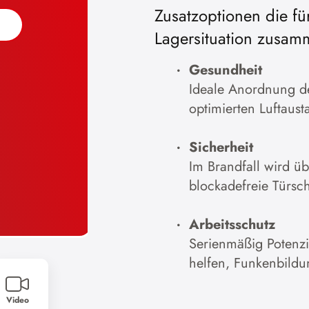
Zusatzoptionen die fü
Lagersituation zusam
Gesundheit
Ideale Anordnung der
optimierten Luftaust
Sicherheit
Im Brandfall wird u
blockadefreie Türsc
Arbeitsschutz
Serienmäßig Potenz
helfen, Funkenbildu
Video