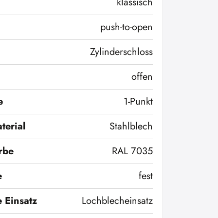
klassisch
push-to-open
Zylinderschloss
offen
e
1-Punkt
terial
Stahlblech
rbe
RAL 7035
e
fest
 Einsatz
Lochblecheinsatz