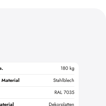
a.
180 kg
 Material
Stahlblech
RAL 7035
terial
Dekorplatten