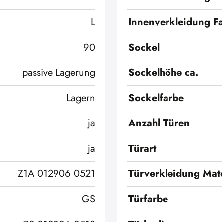
L
Innenverkleidung F
90
Sockel
passive Lagerung
Sockelhöhe ca.
Lagern
Sockelfarbe
ja
Anzahl Türen
ja
Türart
Z1A 012906 0521
Türverkleidung Mate
GS
Türfarbe