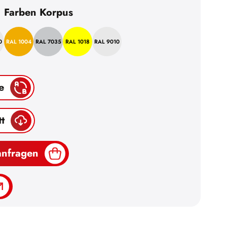
Farben Korpus
0
RAL 1004
RAL 7035
RAL 1018
RAL 9010
e
t
anfragen