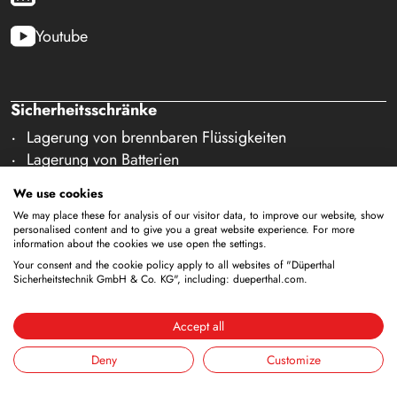
Youtube
Sicherheitsschränke
Lagerung von brennbaren Flüssigkeiten
Lagerung von Batterien
Lagerung zur Versorgung
We use cookies
Lagerung von Druckgasflaschen
We may place these for analysis of our visitor data, to improve our website, show
Lagerung mit integrierter Entsorgung
personalised content and to give you a great website experience. For more
information about the cookies we use open the settings.
Gekühlte Lagerung
Your consent and the cookie policy apply to all websites of "Düperthal
Kombinierte Lagerung
Sicherheitstechnik GmbH & Co. KG", including: dueperthal.com.
Lagerung in Reinräumen
Lagerung von nicht brennbaren Medien
Accept all
Galerie Zubehör
Deny
Customize
Sicherheitsausstattung