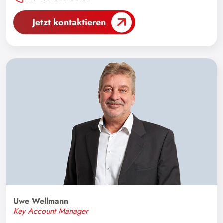
Großbritannien
Hongkong
Jetzt kontaktieren
Indien
Indonesien
Irak
Iran
Irland
Island
Israel
Italien
Japan
Jordanien
Uwe Wellmann
Kanada
Key Account Manager