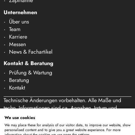
Zapfhähne
Unternehmen
Über uns
Team
Karriere
Messen
News & Fachartikel
Kontakt & Beratung
Prüfung & Wartung
Beratung
Kontakt
Technische Änderungen vorbehalten. Alle Maße und
techn. Informationen sind ca. Angaben. Irrtum und
Schreibfehler vorbehalten. Unser Angebot richtet sich
We use cookies
ausschließlich an Gewerbetreibende im Sinne des § 14
We may place these for analysis of our visitor data, to improve our website, show
BGB. Ein Verkauf an Privatpersonen findet nicht statt.
personalised content and to give you a great website experience. For more
information about the cookies we use open the settings.