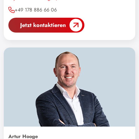
Malta
+49 178 886 66 06
Marokko
Jetzt kontaktieren
Mazedonien
Mexiko
Neuseeland
Niederlande
Norwegen
Oman
Pakistan
Philippinen
Polen
Portugal
Republik Moldau
Artur Hooge