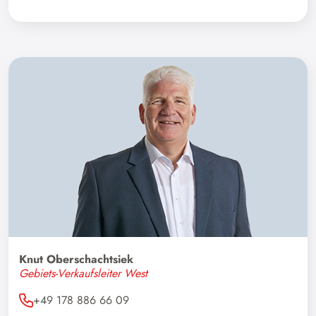
Deutschland
Österreich
Schweiz
Ägypten
Algerien
Alle anzeigen
Argentinien
Aserbaidschan
Australien
Knut Oberschachtsiek
Bangladesch
Gebiets-Verkaufsleiter West
Belarus
+49 178 886 66 09
Belgien