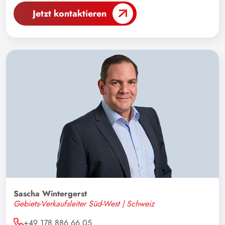
Jetzt kontaktieren
Bosnien und Herzegowina
Brasilien
Bulgarien
Chile
China
Dänemark
Elfenbeinküste
Estland
Finnland
Frankreich
Ghana
Sascha Wintergerst
Gebiets-Verkaufsleiter Süd-West | Schweiz
Griechenland
+49 178 886 66 05