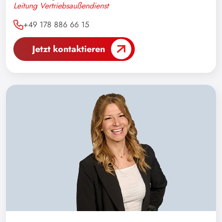
Leitung Vertriebsaußendienst
Ruanda
+49 178 886 66 15
Rumänien
Russland
Jetzt kontaktieren
Saudi-Arabien
Schweden
Serbien
Singapur
Slowakei
Slowenien
Spanien
Sri Lanka
Südafrika
Sudan