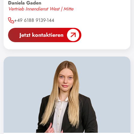
Daniela Gaden
Südkorea
Vertrieb Innendienst West | Mitte
Taiwan
+49 6188 9139-144
Thailand
Jetzt kontaktieren
Tschechische Republik
Tunesien
Türkei
Uganda
Ukraine
Ungarn
USA
Venezuela
Vereinigte Arabische Emirate