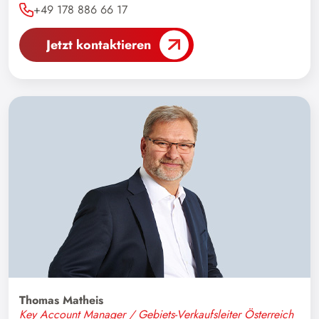
Kasachstan
+49 178 886 66 17
Kolumbien
Jetzt kontaktieren
Kosovo
Kroatien
Kuwait
Lettland
Libanon
Libyen
Liechtenstein
Litauen
Luxemburg
Madagaskar
Thomas Matheis
Malaysia
Key Account Manager / Gebiets-Verkaufsleiter Österreich