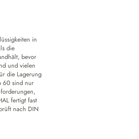
üssigkeiten in
ls die
andhält, bevor
and und vielen
ür die Lagerung
p 60 sind nur
nforderungen,
L fertigt fast
prüft nach DIN