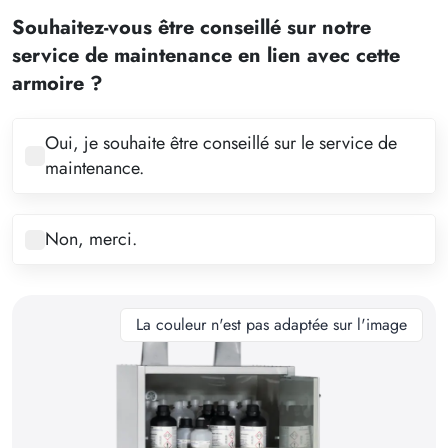
2
Souhaitez-vous être conseillé sur notre
3
service de maintenance en lien avec cette
4
armoire ?
5
6
Oui, je souhaite être conseillé sur le service de
maintenance.
7
8
Non, merci.
9
10
11
La couleur n'est pas adaptée sur l'image
12
13
14