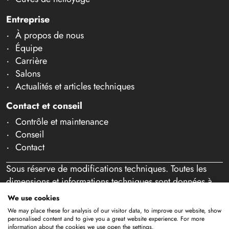
Entreprise
À propos de nous
Équipe
Carrière
Salons
Actualités et articles techniques
Contact et conseil
Contrôle et maintenance
Conseil
Contact
Sous réserve de modifications techniques. Toutes les
dimensions et informations techniques sont données à
titre indicatif. Sous réserve d'erreurs et de fautes de
We use cookies
frappe. Notre offre s'adresse exclusivement aux
We may place these for analysis of our visitor data, to improve our website, show
professionnels au sens de l'article 14 BGB. Aucune vente
personalised content and to give you a great website experience. For more
information about the cookies we use open the settings.