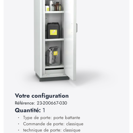
15
16
17
18
19
20
21
22
23
Votre configuration
24
Référence:
23-200667-030
25
Quantité:
1
26
Type de porte: porte battante
Commande de porte: classique
27
technique de porte: classique