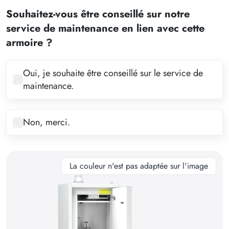
2
Souhaitez-vous être conseillé sur notre
3
service de maintenance en lien avec cette
4
armoire ?
5
6
Oui, je souhaite être conseillé sur le service de
maintenance.
7
8
Non, merci.
9
10
11
La couleur n'est pas adaptée sur l'image
12
13
14