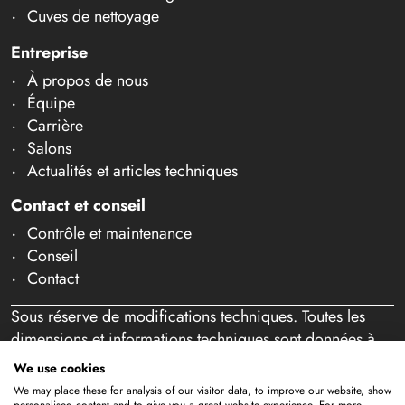
Cuves de nettoyage
Entreprise
À propos de nous
Équipe
Carrière
Salons
Actualités et articles techniques
Contact et conseil
Contrôle et maintenance
Conseil
Contact
Sous réserve de modifications techniques. Toutes les
dimensions et informations techniques sont données à
titre indicatif. Sous réserve d'erreurs et de fautes de
We use cookies
frappe. Notre offre s'adresse exclusivement aux
We may place these for analysis of our visitor data, to improve our website, show