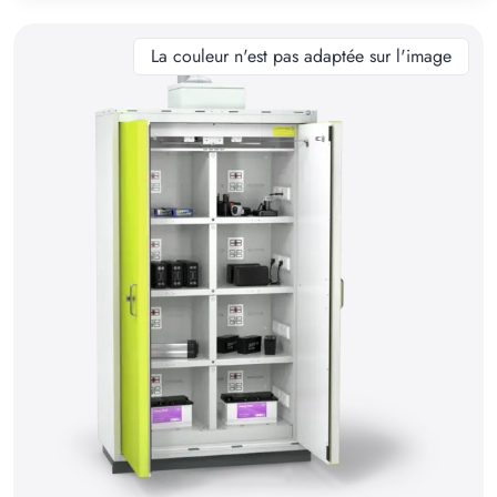
10
11
La couleur n'est pas adaptée sur l'image
12
13
14
15
16
17
18
19
20
21
22