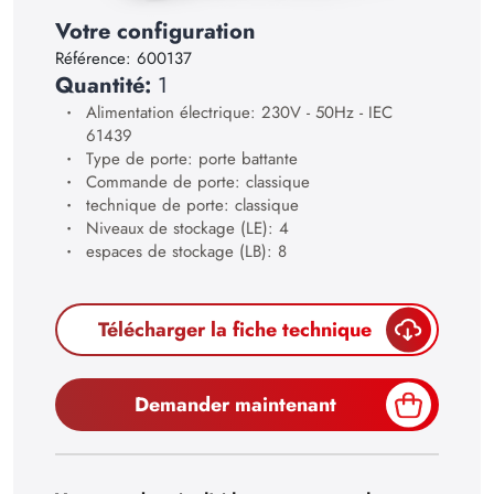
23
Votre configuration
24
Référence:
600137
Quantité:
1
25
Alimentation électrique: 230V - 50Hz - IEC
26
61439
Type de porte: porte battante
27
Commande de porte: classique
28
technique de porte: classique
Niveaux de stockage (LE): 4
29
espaces de stockage (LB): 8
30
Télécharger la fiche technique
Demander maintenant