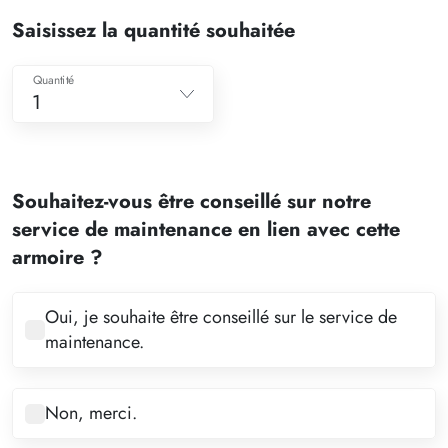
Saisissez la quantité souhaitée
Quantité
1
1
2
Souhaitez-vous être conseillé sur notre
3
service de maintenance en lien avec cette
4
armoire ?
5
6
Oui, je souhaite être conseillé sur le service de
maintenance.
7
8
Non, merci.
9