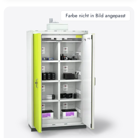
10
11
Farbe nicht in Bild angepasst
12
13
14
15
16
17
18
19
20
21
22