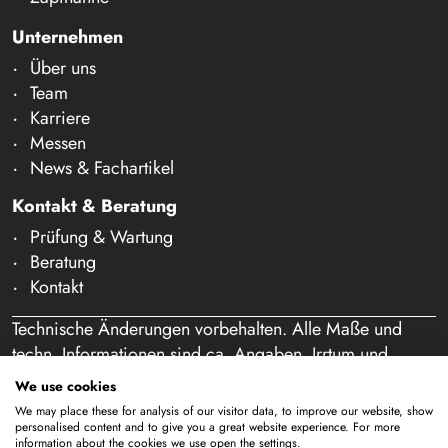
Unternehmen
Über uns
Team
Karriere
Messen
News & Fachartikel
Kontakt & Beratung
Prüfung & Wartung
Beratung
Kontakt
Technische Änderungen vorbehalten. Alle Maße und
techn. Informationen sind ca. Angaben. Irrtum und
Schreibfehler vorbehalten. Unser Angebot richtet sich
We use cookies
ausschließlich an Gewerbetreibende im Sinne des § 14
We may place these for analysis of our visitor data, to improve our website, show
BGB. Ein Verkauf an Privatpersonen findet nicht statt.
personalised content and to give you a great website experience. For more
information about the cookies we use open the settings.