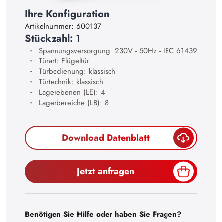
23
Ihre Konfiguration
24
Artikelnummer:
600137
Stückzahl:
1
25
Spannungsversorgung: 230V - 50Hz - IEC 61439
26
Türart: Flügeltür
Türbedienung: klassisch
27
Türtechnik: klassisch
28
Lagerebenen (LE): 4
Lagerbereiche (LB): 8
29
30
Download Datenblatt
Jetzt anfragen
Benötigen Sie Hilfe oder haben Sie Fragen?