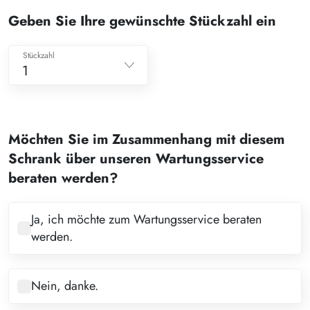
Geben Sie Ihre gewünschte Stückzahl ein
Stückzahl
1
1
2
Möchten Sie im Zusammenhang mit diesem
3
Schrank über unseren Wartungsservice
4
beraten werden?
5
6
Ja, ich möchte zum Wartungsservice beraten
werden.
7
8
Nein, danke.
9