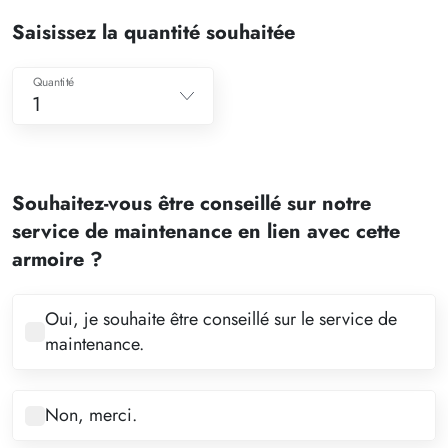
Saisissez la quantité souhaitée
Quantité
1
1
2
Souhaitez-vous être conseillé sur notre
3
service de maintenance en lien avec cette
4
armoire ?
5
6
Oui, je souhaite être conseillé sur le service de
maintenance.
7
8
Non, merci.
9