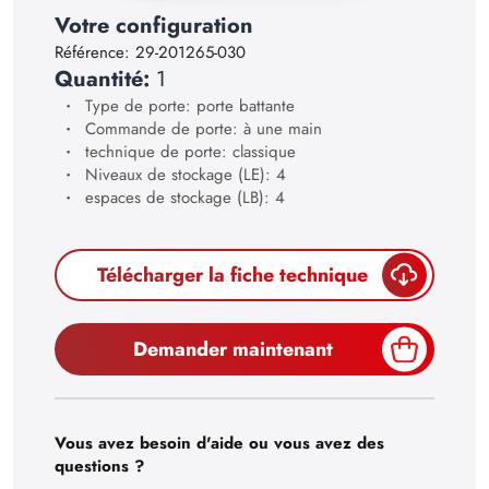
23
Votre configuration
24
Référence:
29-201265-030
Quantité:
1
25
Type de porte: porte battante
26
Commande de porte: à une main
technique de porte: classique
27
Niveaux de stockage (LE): 4
espaces de stockage (LB): 4
28
29
Télécharger la fiche technique
30
Demander maintenant
Vous avez besoin d'aide ou vous avez des
questions ?