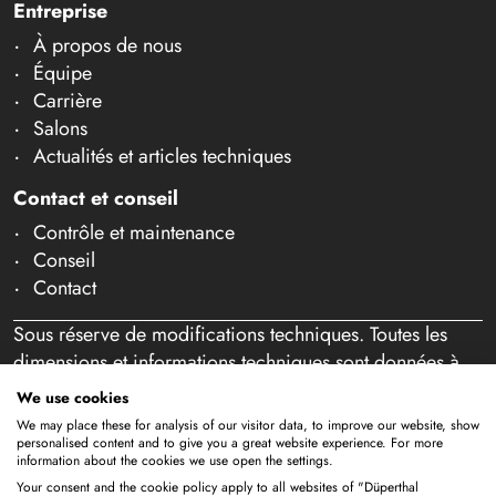
Entreprise
À propos de nous
Équipe
Carrière
Salons
Actualités et articles techniques
Contact et conseil
Contrôle et maintenance
Conseil
Contact
Sous réserve de modifications techniques. Toutes les
dimensions et informations techniques sont données à
titre indicatif. Sous réserve d'erreurs et de fautes de
We use cookies
frappe. Notre offre s'adresse exclusivement aux
We may place these for analysis of our visitor data, to improve our website, show
professionnels au sens de l'article 14 BGB. Aucune vente
personalised content and to give you a great website experience. For more
information about the cookies we use open the settings.
aux particuliers n'a lieu. En utilisant ce site Web et en
Your consent and the cookie policy apply to all websites of "Düperthal