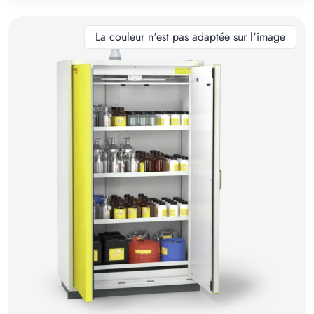
10
11
La couleur n'est pas adaptée sur l'image
12
13
14
15
16
17
18
19
20
21
22