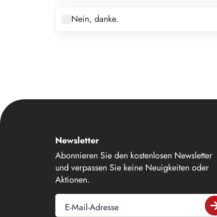
7
Nein, danke.
8
9
10
11
12
13
14
Newsletter
15
Abonnieren Sie den kostenlosen Newsletter
16
und verpassen Sie keine Neuigkeiten oder
Aktionen.
17
18
E-Mail-Adresse