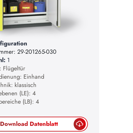
figuration
ummer:
29-201265-030
hl:
1
: Flügeltür
dienung: Einhand
hnik: klassisch
ebenen (LE): 4
bereiche (LB): 4
Download Datenblatt