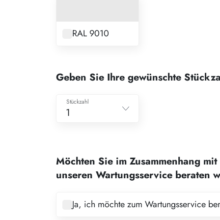
RAL 9010
Geben Sie Ihre gewünschte Stückza
Stückzahl
1
1
2
Möchten Sie im Zusammenhang mit 
3
unseren Wartungsservice beraten 
4
5
Ja, ich möchte zum Wartungsservice be
6