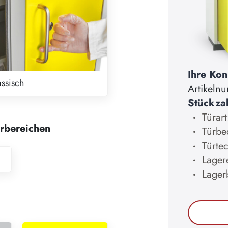
Ihre Kon
assisch
Artikeln
Stückza
Türart
erbereichen
Türbe
Türtec
Lager
Lager