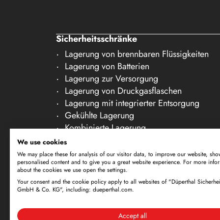
19
20
21
Sicherheitsschränke
22
Lagerung von brennbaren Flüssigkeiten
Lagerung von Batterien
23
Lagerung zur Versorgung
24
Lagerung von Druckgasflaschen
25
Lagerung mit integrierter Entsorgung
Gekühlte Lagerung
26
Kombinierte Lagerung
27
Lagerung in Reinräumen
We use cookies
Lagerung von nicht brennbaren Medien
28
We may place these for analysis of our visitor data, to improve our website, sho
personalised content and to give you a great website experience. For more info
Galerie Zubehör
29
about the cookies we use open the settings.
Your consent and the cookie policy apply to all websites of "Düperthal Sicherhei
Technische Änderungen vorbehalten. Alle Ma
30
GmbH & Co. KG", including: dueperthal.com.
richtet sich ausschließlich an Gewerbetreibe
Website und eine etwaige Bestellung bestäti
Accept all