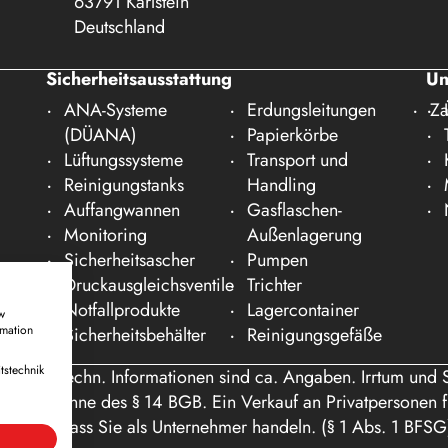
63791 Karlstein
Deutschland
Sicherheitsausstattung
Un
ANA-Systeme
Erdungsleitungen
Za
(DÜANA)
Papierkörbe
Lüftungssysteme
Transport und
Reinigungstanks
Handling
Auffangwannen
Gasflaschen-
Monitoring
Außenlagerung
Sicherheitsascher
Pumpen
Druckausgleichsventile
Trichter
Notfallprodukte
Lagercontainer
w
rmation
Sicherheitsbehälter
Reinigungsgefäße
tstechnik
ße und techn. Informationen sind ca. Angaben. Irrtum und 
nde im Sinne des § 14 BGB. Ein Verkauf an Privatpersonen fi
gen Sie, dass Sie als Unternehmer handeln. (§ 1 Abs. 1 BFSG