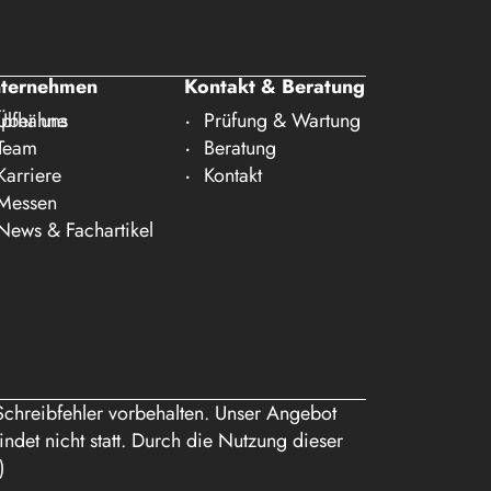
ternehmen
Kontakt & Beratung
pfhähne
Über uns
Prüfung & Wartung
Team
Beratung
Karriere
Kontakt
Messen
News & Fachartikel
Schreibfehler vorbehalten. Unser Angebot
ndet nicht statt. Durch die Nutzung dieser
)