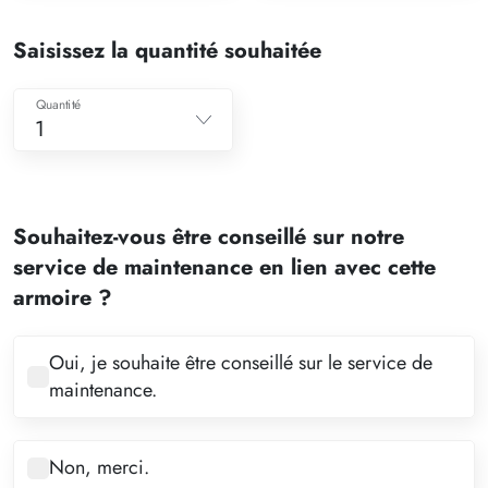
Saisissez la quantité souhaitée
Quantité
1
1
2
Souhaitez-vous être conseillé sur notre
3
service de maintenance en lien avec cette
4
armoire ?
5
6
Oui, je souhaite être conseillé sur le service de
maintenance.
7
8
Non, merci.
9