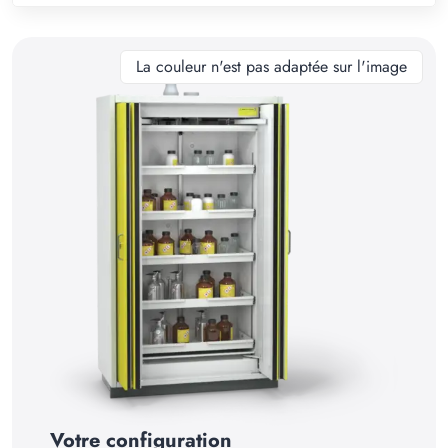
10
11
La couleur n'est pas adaptée sur l'image
12
13
14
15
16
17
18
19
20
21
Votre configuration
22