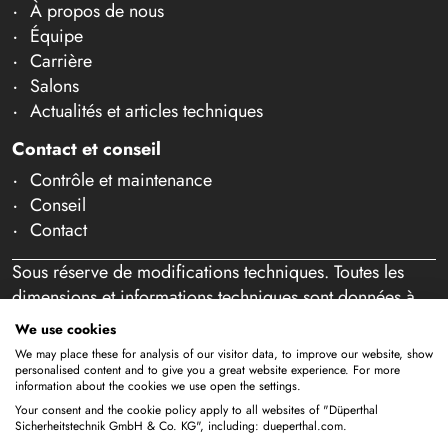
À propos de nous
Équipe
Carrière
Salons
Actualités et articles techniques
Contact et conseil
Contrôle et maintenance
Conseil
Contact
Sous réserve de modifications techniques. Toutes les
dimensions et informations techniques sont données à
titre indicatif. Sous réserve d'erreurs et de fautes de
We use cookies
frappe. Notre offre s'adresse exclusivement aux
We may place these for analysis of our visitor data, to improve our website, show
professionnels au sens de l'article 14 BGB. Aucune vente
personalised content and to give you a great website experience. For more
information about the cookies we use open the settings.
aux particuliers n'a lieu. En utilisant ce site Web et en
Your consent and the cookie policy apply to all websites of "Düperthal
passant éventuellement commande, vous confirmez agir
Sicherheitstechnik GmbH & Co. KG", including: dueperthal.com.
en tant que professionnel (article 1 paragraphe 1 BFSG).