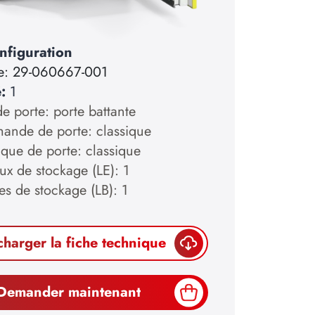
nfiguration
e:
29-060667-001
é:
1
e porte: porte battante
nde de porte: classique
ique de porte: classique
ux de stockage (LE): 1
es de stockage (LB): 1
charger la fiche technique
Demander maintenant