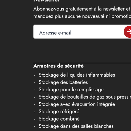
15
Abonnez-vous gratuitement à la newsletter et
16
manquez plus aucune nouveauté ni promotio
17
Adresse e-mail
18
19
20
Armoires de sécurité
21
Stockage de liquides inflammables
22
Stockage des batteries
23
Stockage pour le remplissage
Stockage de bouteilles de gaz sous pressi
24
Stockage avec évacuation intégrée
25
Stockage réfrigéré
26
Stockage combiné
Stockage dans des salles blanches
27