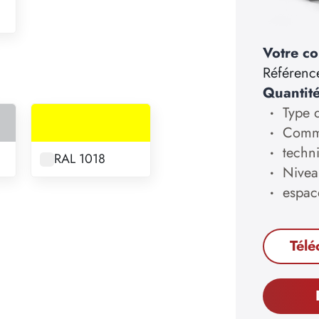
Votre co
Référenc
Quantit
Type d
Comma
techn
RAL 1018
Nivea
espac
Télé