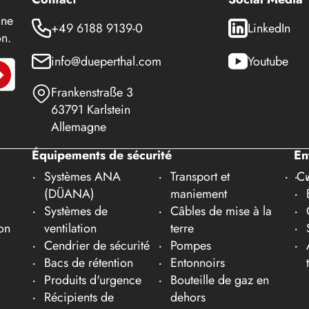
 ne
+49 6188 9139-0
LinkedIn
n.
info@dueperthal.com
Youtube
Frankenstraße 3
63791 Karlstein
Allemagne
Équipements de sécurité
En
Systèmes ANA
Transport et
Cu
(DÜANA)
maniement
Systèmes de
Câbles de mise à la
on
ventilation
terre
Cendrier de sécurité
Pompes
Bacs de rétention
Entonnoirs
Produits d'urgence
Bouteille de gaz en
Récipients de
dehors