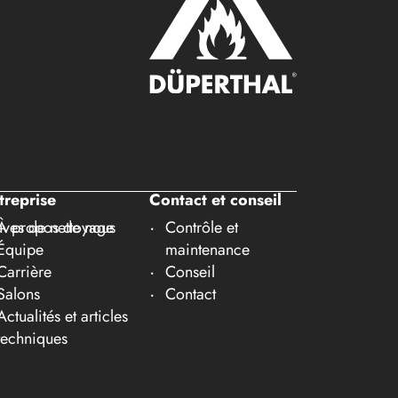
treprise
Contact et conseil
ves de nettoyage
À propos de nous
Contrôle et
Équipe
maintenance
Carrière
Conseil
Salons
Contact
Actualités et articles
techniques