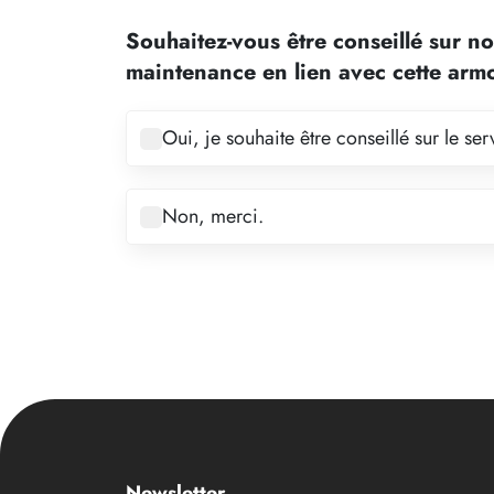
2
Souhaitez-vous être conseillé sur no
3
maintenance en lien avec cette arm
4
5
Oui, je souhaite être conseillé sur le s
6
7
Non, merci.
8
9
10
11
12
13
14
Newsletter