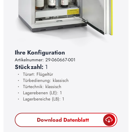
17
18
19
20
21
Ihre Konfiguration
22
Artikelnummer:
29-060667-001
Stückzahl:
1
23
Türart: Flügeltür
24
Türbedienung: klassisch
Türtechnik: klassisch
25
Lagerebenen (LE): 1
Lagerbereiche (LB): 1
26
27
Download Datenblatt
28
29