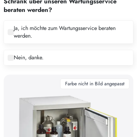
Schrank über unseren Wartungsservice
4
beraten werden?
5
6
Ja, ich möchte zum Wartungsservice beraten
werden.
7
8
Nein, danke.
9
10
11
Farbe nicht in Bild angepasst
12
13
14
15
16