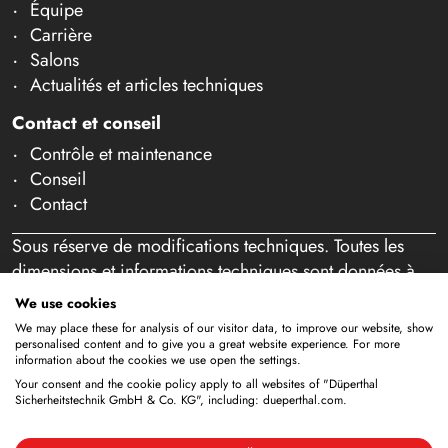
Équipe
Carrière
Salons
Actualités et articles techniques
Contact et conseil
Contrôle et maintenance
Conseil
Contact
Sous réserve de modifications techniques. Toutes les
dimensions et informations techniques sont données à
titre indicatif. Sous réserve d'erreurs et de fautes de
We use cookies
frappe. Notre offre s'adresse exclusivement aux
We may place these for analysis of our visitor data, to improve our website, show
professionnels au sens de l'article 14 BGB. Aucune vente
personalised content and to give you a great website experience. For more
information about the cookies we use open the settings.
aux particuliers n'a lieu. En utilisant ce site Web et en
Your consent and the cookie policy apply to all websites of "Düperthal
passant éventuellement commande, vous confirmez agir
Sicherheitstechnik GmbH & Co. KG", including: dueperthal.com.
en tant que professionnel (article 1 paragraphe 1 BFSG).