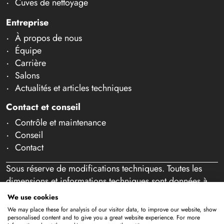
Cuves de nettoyage
Entreprise
À propos de nous
Équipe
Carrière
Salons
Actualités et articles techniques
Contact et conseil
Contrôle et maintenance
Conseil
Contact
Sous réserve de modifications techniques. Toutes les
dimensions et informations techniques sont données à
titre indicatif. Sous réserve d'erreurs et de fautes de
We use cookies
frappe. Notre offre s'adresse exclusivement aux
We may place these for analysis of our visitor data, to improve our website, show
professionnels au sens de l'article 14 BGB. Aucune vente
personalised content and to give you a great website experience. For more