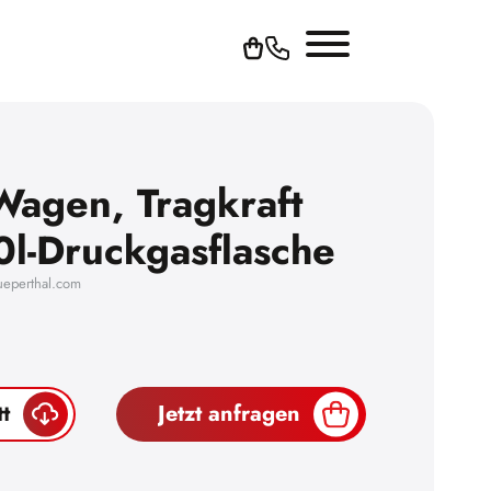
Wagen, Tragkraft
0l-Druckgasflasche
ueperthal.com
t
Jetzt anfragen