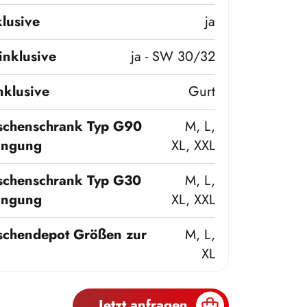
lusive
ja
inklusive
ja - SW 30/32
nklusive
Gurt
chenschrank Typ G90
M, L,
ingung
XL, XXL
chenschrank Typ G30
M, L,
ingung
XL, XXL
chendepot Größen zur
M, L,
XL
Jetzt anfragen