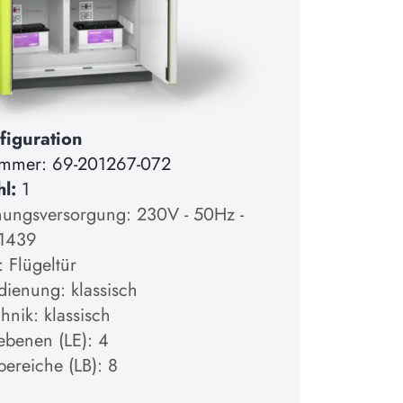
figuration
ummer:
69-201267-072
hl:
1
ungsversorgung: 230V - 50Hz -
61439
: Flügeltür
dienung: klassisch
hnik: klassisch
ebenen (LE): 4
bereiche (LB): 8