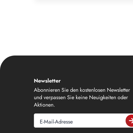
9
10
11
12
13
14
15
Newsletter
16
Abonnieren Sie den kostenlosen Newsletter
17
und verpassen Sie keine Neuigkeiten oder
18
Aktionen.
19
E-Mail-Adresse
20