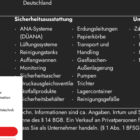
Deutschland
Sicherheitsausstattung
Un
ANA-Systeme
Erdungsleitungen
Za
(DÜANA)
Papierkörbe
Lüftungssysteme
Transport und
Reinigungstanks
Handling
Auffangwannen
Gasflaschen-
Monitoring
Außenlagerung
Sicherheitsascher
Pumpen
Druckausgleichsventile
Trichter
Notfallprodukte
Lagercontainer
w
rmation
Sicherheitsbehälter
Reinigungsgefäße
tstechnik
ße und techn. Informationen sind ca. Angaben. Irrtum und 
nde im Sinne des § 14 BGB. Ein Verkauf an Privatpersonen fi
gen Sie, dass Sie als Unternehmer handeln. (§ 1 Abs. 1 BFSG