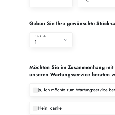
C
Geben Sie Ihre gewünschte Stückza
Stückzahl
1
1
2
Möchten Sie im Zusammenhang mit 
3
unseren Wartungsservice beraten 
4
5
Ja, ich möchte zum Wartungsservice be
6
7
Nein, danke.
8