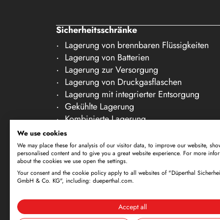
21
22
Sicherheitsschränke
23
Lagerung von brennbaren Flüssigkeiten
24
Lagerung von Batterien
Lagerung zur Versorgung
25
Lagerung von Druckgasflaschen
26
Lagerung mit integrierter Entsorgung
27
Gekühlte Lagerung
Kombinierte Lagerung
28
Lagerung in Reinräumen
We use cookies
29
Lagerung von nicht brennbaren Medien
We may place these for analysis of our visitor data, to improve our website, sho
personalised content and to give you a great website experience. For more info
Galerie Zubehör
30
about the cookies we use open the settings.
Your consent and the cookie policy apply to all websites of "Düperthal Sicherhei
Technische Änderungen vorbehalten. Alle Ma
GmbH & Co. KG", including: dueperthal.com.
richtet sich ausschließlich an Gewerbetreibe
Website und eine etwaige Bestellung bestäti
Accept all