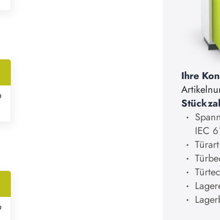
Ihre Kon
Artikeln
9
Stückza
Spann
IEC 
Türart
Türbe
Türtec
Lager
Lager
9