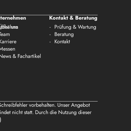
ternehmen
Kontakt & Beratung
pfhähne
Über uns
Prüfung & Wartung
Team
Beratung
Karriere
Kontakt
Messen
News & Fachartikel
Schreibfehler vorbehalten. Unser Angebot
ndet nicht statt. Durch die Nutzung dieser
)