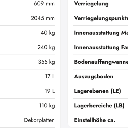
609 mm
Verriegelung
2045 mm
Verriegelungspunkt
40 kg
Innenausstattung Ma
240 kg
Innenausstattung Fa
355 kg
Bodenauffangwann
17 L
Auszugsboden
19 L
Lagerebenen (LE)
110 kg
Lagerbereiche (LB)
Dekorplatten
Einstellhöhe ca.