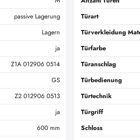
M
Anzahl Türen
passive Lagerung
Türart
Lagern
Türverkleidung Mate
ja
Türfarbe
Z1A 012906 0514
Türanschlag
GS
Türbedienung
Z2 012906 0513
Türtechnik
ja
Türgriff
600 mm
Schloss