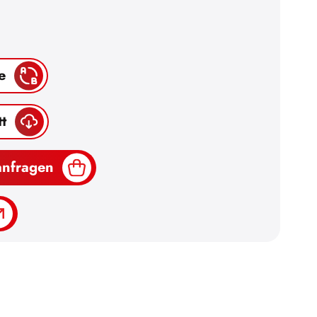
e
t
anfragen