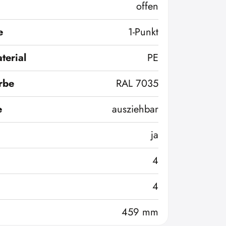
offen
e
1-Punkt
terial
PE
rbe
RAL 7035
e
ausziehbar
ja
4
4
459 mm