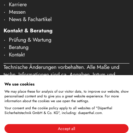
Karriere
Messen
News & Fachartikel
Kontakt & Beratung
Prüfung & Wartung
Beratung
Kontakt
Technische Änderungen vorbehalten. Alle Maße und
techn. Informationen sind ca. Angaben. Irrtum und
Schreibfehler vorbehalten. Unser Angebot richtet sich
We use cookies
ausschließlich an Gewerbetreibende im Sinne des § 14
We may place these for analysis of our visitor data, to improve our website, show
BGB. Ein Verkauf an Privatpersonen findet nicht statt.
personalised content and to give you a great website experience. For more
information about the cookies we use open the settings.
Durch die Nutzung dieser Website und eine etwaige
Your consent and the cookie policy apply to all websites of "Düperthal
Bestellung bestätigen Sie, dass Sie als Unternehmer
Sicherheitstechnik GmbH & Co. KG", including: dueperthal.com.
handeln. (§ 1 Abs. 1 BFSG)
Accept all