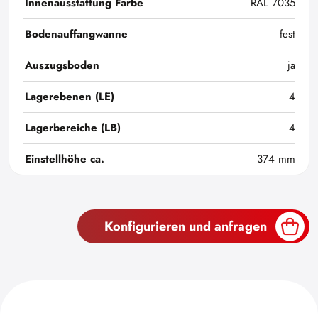
Innenausstattung Farbe
RAL 7035
Bodenauffangwanne
fest
Auszugsboden
ja
Lagerebenen (LE)
4
Lagerbereiche (LB)
4
Einstellhöhe ca.
374 mm
Konfigurieren und anfragen