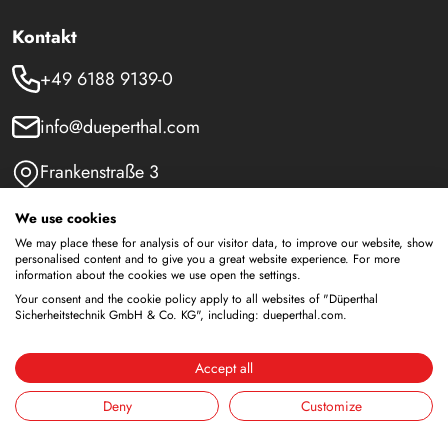
Kontakt
+49 6188 9139-0
info@dueperthal.com
Frankenstraße 3
63791 Karlstein
We use cookies
Deutschland
We may place these for analysis of our visitor data, to improve our website, show
Social Media
personalised content and to give you a great website experience. For more
information about the cookies we use open the settings.
Your consent and the cookie policy apply to all websites of "Düperthal
LinkedIn
Sicherheitstechnik GmbH & Co. KG", including: dueperthal.com.
Youtube
Accept all
Deny
Customize
Sicherheitsschränke