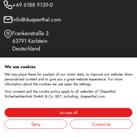
+49 6188 9139-0
info@dueperthal.com
Frankenstraße 3
63791 Karlstein
Deutschland
Social Media
We use cookies
LinkedIn
We may place these for analysis of our visitor data, to improve our website, show
personalised content and to give you a great website experience. For more
information about the cookies we use open the settings.
Youtube
Your consent and the cookie policy apply to all websites of "Düperthal
Sicherheitstechnik GmbH & Co. KG", including: dueperthal.com.
Accept all
Sicherheitsschränke
Lagerung von brennbaren Flüssigkeiten
Deny
Customize
Lagerung von Batterien