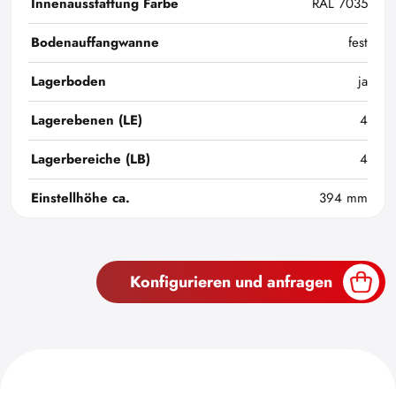
Innenausstattung Farbe
RAL 7035
Bodenauffangwanne
fest
Lagerboden
ja
Lagerebenen (LE)
4
Lagerbereiche (LB)
4
Einstellhöhe ca.
394 mm
Konfigurieren und anfragen