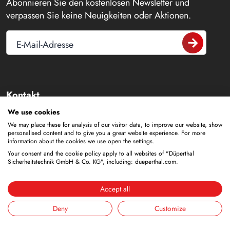
Abonnieren Sie den kostenlosen Newsletter und
verpassen Sie keine Neuigkeiten oder Aktionen.
E-Mail-Adresse
Kontakt
We use cookies
+49 6188 9139-0
We may place these for analysis of our visitor data, to improve our website, show
personalised content and to give you a great website experience. For more
info@dueperthal.com
information about the cookies we use open the settings.
Your consent and the cookie policy apply to all websites of "Düperthal
Sicherheitstechnik GmbH & Co. KG", including: dueperthal.com.
Frankenstraße 3
63791 Karlstein
Deutschland
Accept all
Deny
Customize
Social Media