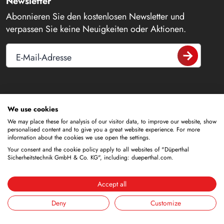
Newsletter
Abonnieren Sie den kostenlosen Newsletter und
verpassen Sie keine Neuigkeiten oder Aktionen.
E-Mail-Adresse
Kontakt
We use cookies
We may place these for analysis of our visitor data, to improve our website, show
+49 6188 9139-0
personalised content and to give you a great website experience. For more
information about the cookies we use open the settings.
info@dueperthal.com
Your consent and the cookie policy apply to all websites of "Düperthal
Sicherheitstechnik GmbH & Co. KG", including: dueperthal.com.
Frankenstraße 3
Accept all
63791 Karlstein
Deutschland
Deny
Customize
Social Media