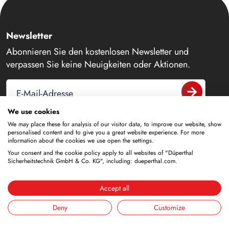
Newsletter
Abonnieren Sie den kostenlosen Newsletter und
verpassen Sie keine Neuigkeiten oder Aktionen.
E-Mail-Adresse
We use cookies
We may place these for analysis of our visitor data, to improve our website, show
personalised content and to give you a great website experience. For more
information about the cookies we use open the settings.
Kontakt
Your consent and the cookie policy apply to all websites of "Düperthal
Sicherheitstechnik GmbH & Co. KG", including: dueperthal.com.
+49 6188 9139-0
info@dueperthal.com
Accept all
Deny
Customize
Frankenstraße 3
63791 Karlstein