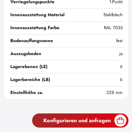
Verriegelungspunkte
1-Punkt
Innenausstattung Material
Stahlblech
Innenausstattung Farbe
RAL 7035
Bodenauffangwanne
fest
Auszugsboden
ja
Lagerebenen (LE)
6
Lagerbereiche (LB)
6
Einstellhöhe ca.
228 mm
Konfigurieren und anfragen