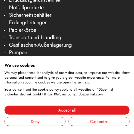
Druckausgleichsventile
Notfallprodukte
Sicherheitsbehälter
Erdungsleitungen
Papierkörbe
Transport und Handling
Gasflaschen-Außenlagerung
Pumpen
Trichter
We use cookies
Lagercontainer
We may place these for analysis of our visitor data, to improve our website, show
Reinigungsgefäße
personalised content and to give you a great website experience. For more
Zapfhähne
information about the cookies we use open the settings.
Your consent and the cookie policy apply to all websites of "Düperthal
Unternehmen
Sicherheitstechnik GmbH & Co. KG", including: dueperthal.com.
Über uns
Accept all
Team
Karriere
Deny
Customize
Messen
News & Fachartikel