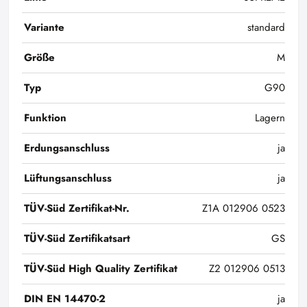
Variante
standard
Größe
M
Typ
G90
Funktion
Lagern
Erdungsanschluss
ja
Lüftungsanschluss
ja
TÜV-Süd Zertifikat-Nr.
Z1A 012906 0523
TÜV-Süd Zertifikatsart
GS
TÜV-Süd High Quality Zertifikat
Z2 012906 0513
DIN EN 14470-2
ja