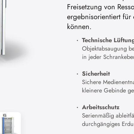
Freisetzung von Resso
ergebnisorientiert fu
können.
Technische Lüftun
Objektabsaugung bei
in jeder Schrankebe
Sicherheit
Sichere Medienentna
kleinere Gebinde g
Arbeitsschutz
Serienmäßig ableitf
durchgängiges Erd