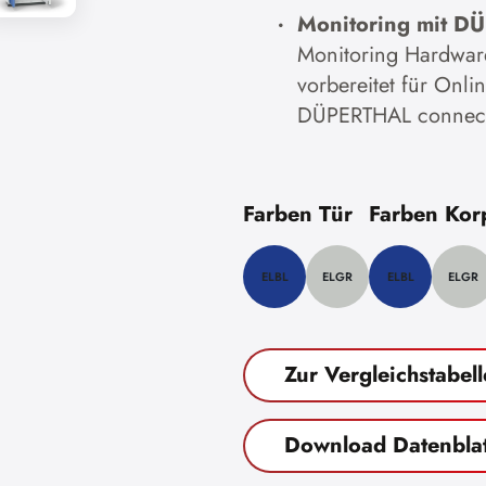
Monitoring mit D
Monitoring Hardwar
vorbereitet für Onl
DÜPERTHAL connect
Farben Tür
Farben Kor
ELBL
ELGR
ELBL
ELGR
Zur Vergleichstabell
Download Datenblat