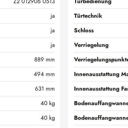
Z2 012906 0513
Türbedienung
ja
Türtechnik
ja
Schloss
ja
Verriegelung
889 mm
Verriegelungspunkt
494 mm
Innenausstattung Ma
631 mm
Innenausstattung Fa
40 kg
Bodenauffangwann
40 kg
Bodenauffangwanne