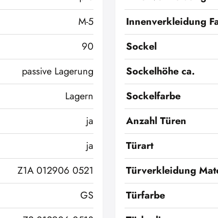
M-5
Innenverkleidung F
90
Sockel
passive Lagerung
Sockelhöhe ca.
Lagern
Sockelfarbe
ja
Anzahl Türen
ja
Türart
Z1A 012906 0521
Türverkleidung Mate
GS
Türfarbe