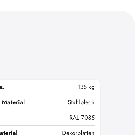
a.
135 kg
 Material
Stahlblech
RAL 7035
terial
Dekorplatten