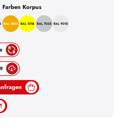
Farben Korpus
0
RAL 1004
RAL 1018
RAL 7035
RAL 9010
e
t
anfragen