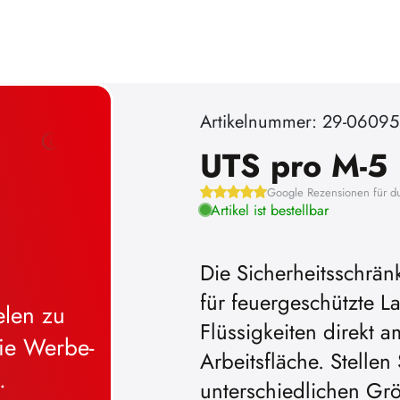
Artikelnummer: 29-0609
UTS pro M-5
Google Rezensionen für d
Artikel ist bestellbar
Die Sicherheitsschrän
für feuergeschützte
elen zu
Flüssigkeiten direkt 
ie Werbe-
Arbeitsfläche. Stellen
.
unterschiedlichen Grö