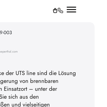
59-003
ueperthal.com
ke der UTS line sind die Lösung
 Lagerung von brennbaren
Um YouTube-Videos ab
am Einsatzort – unter der
können, müssen Sie vorh
 Sie sich aus den
Cookies akzepti
ßen und vielseitigen