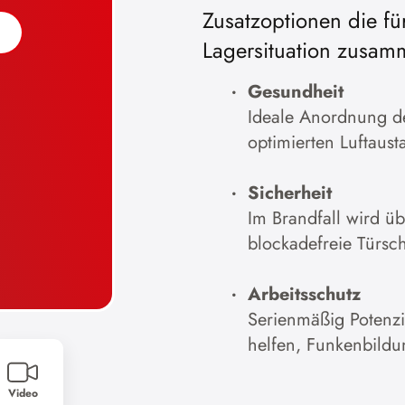
Zusatzoptionen die fü
Lagersituation zusam
Gesundheit
Ideale Anordnung der
optimierten Luftaust
Sicherheit
Im Brandfall wird u
blockadefreie Türsc
Arbeitsschutz
Serienmäßig Potenz
helfen, Funkenbildu
Video