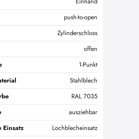
Einhand
push-to-open
Zylinderschloss
offen
e
1-Punkt
terial
Stahlblech
rbe
RAL 7035
e
ausziehbar
 Einsatz
Lochblecheinsatz