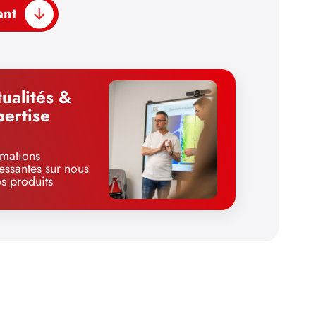
ant
ualités &
pertise
rmations
ressantes sur nous
os produits