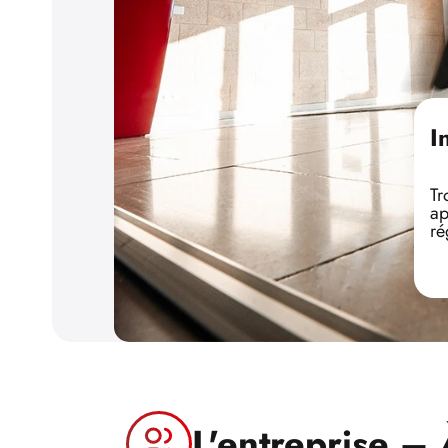
I
Tr
ap
ré
L'entreprise –