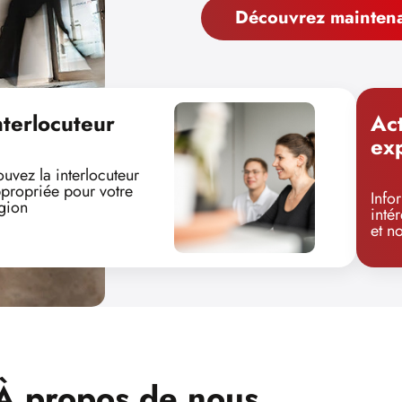
Découvrez mainten
nterlocuteur
Act
ex
ouvez la interlocuteur
propriée pour votre
Info
gion
inté
et n
 À propos de nous