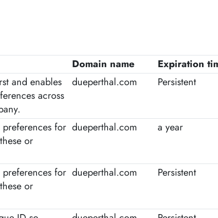
Domain name
Expiration ti
irst and enables
dueperthal.com
Persistent
eferences across
pany.
 preferences for
dueperthal.com
a year
these or
 preferences for
dueperthal.com
Persistent
these or
ique ID so
dueperthal.com
Persistent