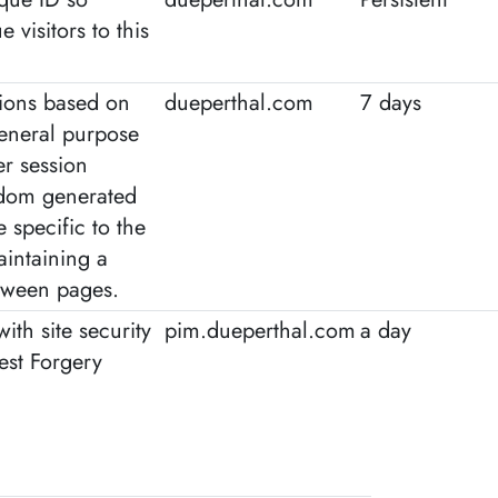
 visitors to this
ions based on
dueperthal.com
7 days
general purpose
er session
andom generated
 specific to the
aintaining a
etween pages.
with site security
pim.dueperthal.com
a day
est Forgery