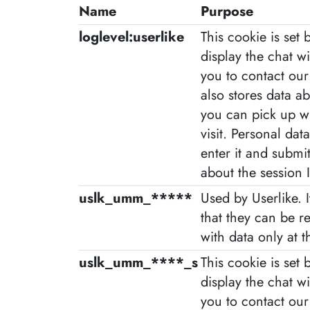
Name
Purpose
loglevel:userlike
This cookie is set b
display the chat w
you to contact ou
also stores data ab
you can pick up wh
visit. Personal data
enter it and submit 
about the session I
uslk_umm_*****
Used by Userlike. I
that they can be r
with data only at 
uslk_umm_****_s
This cookie is set b
display the chat w
you to contact ou