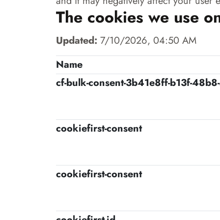
and it may negatively affect your user 
The cookies we use on
Updated:
7/10/2026, 04:50 AM
Name
cf-bulk-consent-3b41e8ff-b13f-48b
cookiefirst-consent
cookiefirst-consent
cookiefirst-id