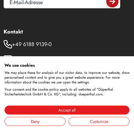
E-Mail-Adresse
Kontakt
+49 6188 9139-0
info@dueperthal.com
We use cookies
Frankenstraße 3
We may place these for analysis of our visitor data, to improve our website, show
personalised content and to give you a great website experience. For more
63791 Karlstein
information about the cookies we use open the settings.
Deutschland
Your consent and the cookie policy apply to all websites of "Düperthal
Sicherheitstechnik GmbH & Co. KG", including: dueperthal.com.
Social Media
Accept all
LinkedIn
Deny
Customize
Youtube