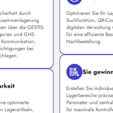
cherheit durch
Optimieren Sie Ihr L
Zusammenlagerung
Suchfunktion, QR-Co
nen über die GESTIS-
digitalen Verwaltung
egorien und GHS-
für eine effiziente B
e Kommunikation,
Nachbestellung.
chtigungen bei
chlagen.
Sie gewinn
rkeit
Erstellen Sie individue
Lagerbereiche präzis
ne optimierte
Parameter und zentra
 Lagerartikeln,
für maximale Kontrolle