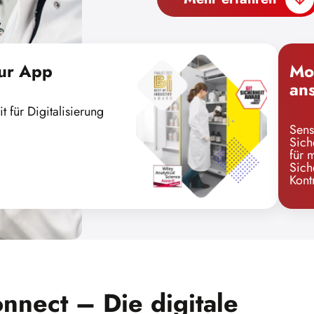
ur App
Mo
an
it für Digitalisierung
Sens
Sich
für 
Sich
Kont
nect – Die digitale