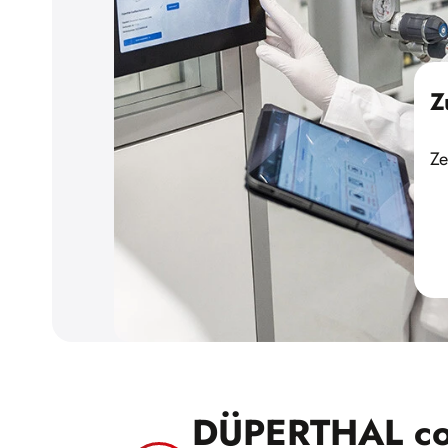
Z
Ze
DÜPERTHAL con