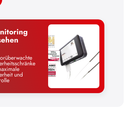
nitoring
sehen
orüberwachte
erheitsschränke
maximale
erheit und
rolle